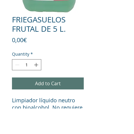
FRIEGASUELOS
FRUTAL DE 5 L.
Price
0,00€
Quantity
*
Add to Cart
Limpiador líquido neutro
con bioalcohol. No requiere
aclarado. Secado rápido.
Elimina los malos olores.
Agradable aroma frutal.