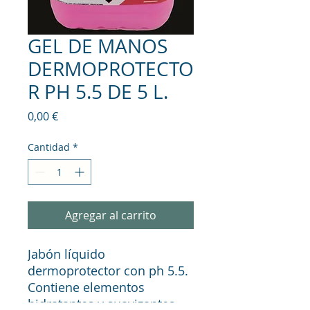
GEL DE MANOS
DERMOPROTECTO
R PH 5.5 DE 5 L.
Precio
0,00 €
Cantidad
*
Agregar al carrito
Jabón líquido
dermoprotector con ph 5.5.
Contiene elementos
hidratantes y suavizantes