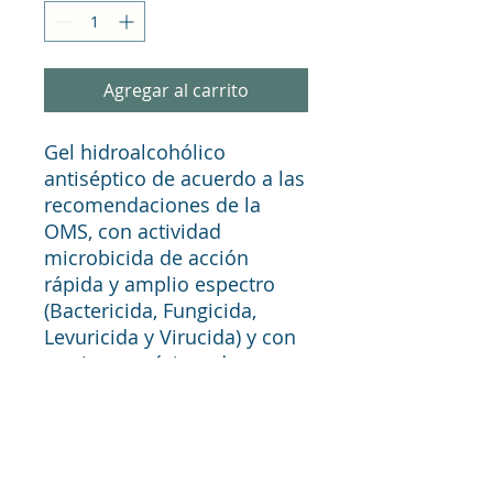
Agregar al carrito
Gel hidroalcohólico
antiséptico de acuerdo a las
recomendaciones de la
OMS, con actividad
microbicida de acción
rápida y amplio espectro
(Bactericida, Fungicida,
Levuricida y Virucida) y con
un riesgo mínimo de
generar resistencia a los
agentes antimicrobianos.
De rápida evaporación. No
precisa aclarado.